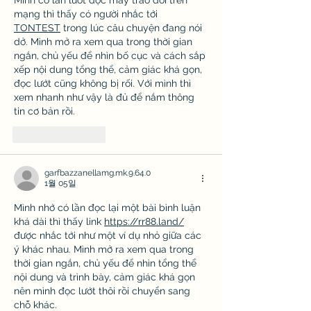
mạng thì thấy có người nhắc tới 
TONTEST
 trong lúc câu chuyện đang nói 
dở. Mình mở ra xem qua trong thời gian 
ngắn, chủ yếu để nhìn bố cục và cách sắp 
xếp nội dung tổng thể, cảm giác khá gọn, 
đọc lướt cũng không bị rối. Với mình thì 
xem nhanh như vậy là đủ để nắm thông 
tin cơ bản rồi.
좋아요
답글
garfbazzanellamg.mk.9.64.0
1월 05일
Mình nhớ có lần đọc lại một bài bình luận 
khá dài thì thấy link 
https://rr88.land/
được nhắc tới như một ví dụ nhỏ giữa các 
ý khác nhau. Mình mở ra xem qua trong 
thời gian ngắn, chủ yếu để nhìn tổng thể 
nội dung và trình bày, cảm giác khá gọn 
nên mình đọc lướt thôi rồi chuyển sang 
chỗ khác.