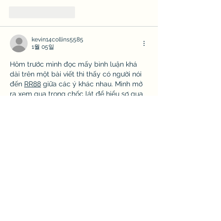
좋아요
답글
kevin14collins5585
1월 05일
Hôm trước mình đọc mấy bình luận khá 
dài trên một bài viết thì thấy có người nói 
đến 
RR88
 giữa các ý khác nhau. Mình mở 
ra xem qua trong chốc lát để hiểu sơ qua 
cách họ sắp xếp thông tin và bố cục, rồi 
đọc lướt tiếp các phần khác mà không 
dừng lại lâu.
좋아요
답글
kongnonghiechquiep
1월 04일
Có hôm đọc một chuỗi bình luận khá dài 
trên mạng, trong lúc mọi người trao đổi 
qua lại thì thấy có người nhắc tới 
RR88