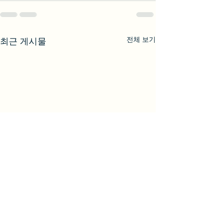
전체 보기
최근 게시물
메이플스토리에서 가장 인
메이플스토리의