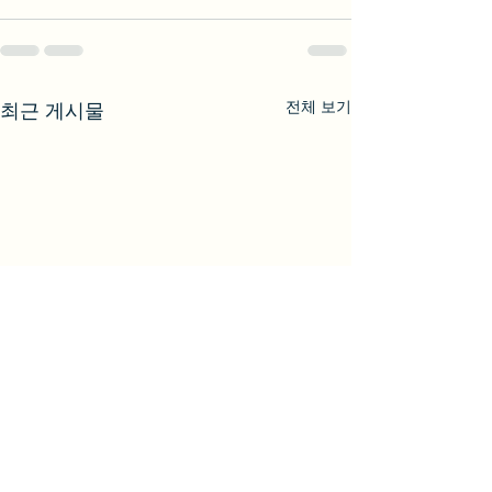
전체 보기
최근 게시물
메이플스토리에서 가장 인
메이플스토리의