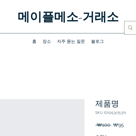
메이플메소-거래소
홈
장소
자주 묻는 질문
블로그
제품명
SKU: 671253175371
일
할
 ₩100 
₩95
반
인